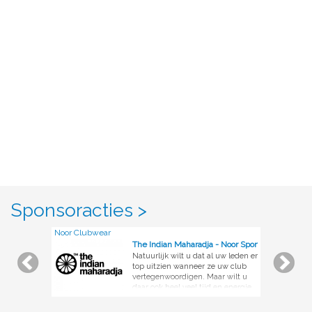
Sponsoracties >
Noor Clubwear
The Indian Maharadja - Noor Sportswear
Natuurlijk wilt u dat al uw leden er
top uitzien wanneer ze uw club
vertegenwoordigen. Maar wilt u
daar ook heel veel tijd en energie
in stoppen om dat geregeld te
krijgen? Als u Noor inschakelt