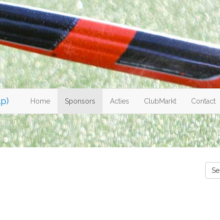
p)
Home
Sponsors
Acties
ClubMarkt
Contact
Se