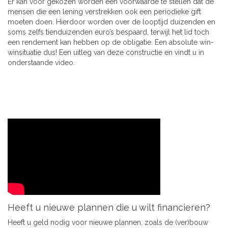
Er kan voor gekozen worden een voorwaarde te stellen dat de
mensen die een lening verstrekken ook een periodieke gift
moeten doen. Hierdoor worden over de looptijd duizenden en
soms zelfs tienduizenden euro’s bespaard, terwijl het lid toch
een rendement kan hebben op de obligatie. Een absolute win-
winsituatie dus! Een uitleg van deze constructie en vindt u in
onderstaande video.
Heeft u nieuwe plannen die u wilt financieren?
Heeft u geld nodig voor nieuwe plannen, zoals de (ver)bouw