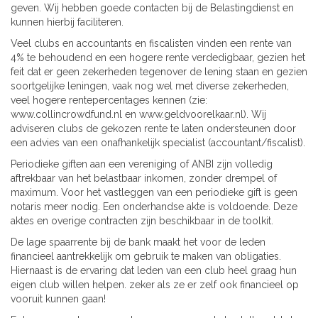
geven. Wij hebben goede contacten bij de Belastingdienst en
kunnen hierbij faciliteren.
Veel clubs en accountants en fiscalisten vinden een rente van
4% te behoudend en een hogere rente verdedigbaar, gezien het
feit dat er geen zekerheden tegenover de lening staan en gezien
soortgelijke leningen, vaak nog wel met diverse zekerheden,
veel hogere rentepercentages kennen (zie:
www.collincrowdfund.nl en www.geldvoorelkaar.nl). Wij
adviseren clubs de gekozen rente te laten ondersteunen door
een advies van een onafhankelijk specialist (accountant/fiscalist).
Periodieke giften aan een vereniging of ANBI zijn volledig
aftrekbaar van het belastbaar inkomen, zonder drempel of
maximum. Voor het vastleggen van een periodieke gift is geen
notaris meer nodig. Een onderhandse akte is voldoende. Deze
aktes en overige contracten zijn beschikbaar in de toolkit.
De lage spaarrente bij de bank maakt het voor de leden
financieel aantrekkelijk om gebruik te maken van obligaties.
Hiernaast is de ervaring dat leden van een club heel graag hun
eigen club willen helpen. zeker als ze er zelf ook financieel op
vooruit kunnen gaan!