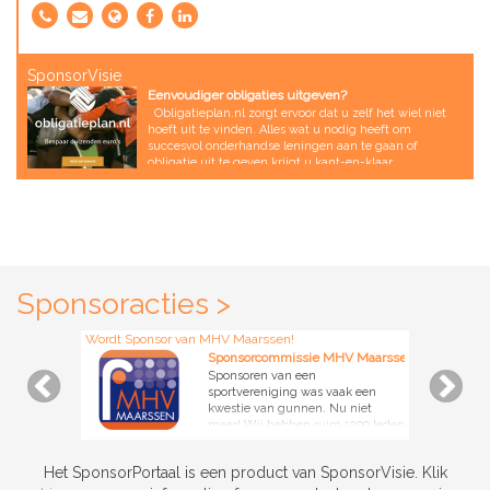
SponsorVisie
Eenvoudiger obligaties uitgeven?
Obligatieplan.nl zorgt ervoor dat u zelf het wiel niet
hoeft uit te vinden. Alles wat u nodig heeft om
succesvol onderhandse leningen aan te gaan of
obligatie uit te geven krijgt u kant-en-klaar
aangeleverd. Denk aan concept leningvoorwaarden,
een communicatieplan en plan van aanpak. Daarnaast
helpen wij met een digitaal inschrijfformulier dat u op
uw eigen website publiceerd en we zorgen dat u een
live tussenstand op de website kunt communiceren. U
krijgt bovendien een online platform in de uitstraling
van uw vereniging waarmee u de administratie tijdens
Sponsoracties >
de looptijd wordt geautomatiseerd. U hoeft niets meer
te verzinnen en u krijgt alle support die u nodig hebt.
En de kosten? Die zijn afhankelijk van het opgehaalde
Wordt Sponsor van MHV Maarssen!
bedrag. Uw succes is dus ook ons succes. En
Sponsorcommissie MHV Maarssen
successen zijn er! Zo haalde Hockeyclub Hurley meer
dan € 400.000,- op en werd er meer dan € 600.000
Sponsoren van een
opgehaald voor de natuurgolfbaan Terschelling. Elke
sportvereniging was vaak een
week komen er nieuwe voorbeelden bij. Obligaties
kwestie van gunnen. Nu niet
uitgeven bij leden en betrokkenen heeft, als alternatief
meer! Wij hebben ruim 1200 leden
voor lenen bij de bank, grote voordelen: Geen
met een zeer interessant profiel en
zekerheden en verpanding noodzakelijk Geen
een zeer druk bezochte website.
Het SponsorPortaal is een product van SponsorVisie. Klik
borgstelling door gemeente Lagere (rente)lasten Voor
Per week komen hier ongeveer