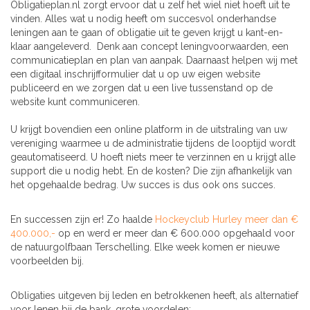
Obligatieplan.nl zorgt ervoor dat u zelf het wiel niet hoeft uit te
vinden. Alles wat u nodig heeft om succesvol onderhandse
leningen aan te gaan of obligatie uit te geven krijgt u kant-en-
klaar aangeleverd. Denk aan concept leningvoorwaarden, een
communicatieplan en plan van aanpak. Daarnaast helpen wij met
een digitaal inschrijfformulier dat u op uw eigen website
publiceerd en we zorgen dat u een live tussenstand op de
website kunt communiceren.
U krijgt bovendien een online platform in de uitstraling van uw
vereniging waarmee u de administratie tijdens de looptijd wordt
geautomatiseerd. U hoeft niets meer te verzinnen en u krijgt alle
support die u nodig hebt. En de kosten? Die zijn afhankelijk van
het opgehaalde bedrag. Uw succes is dus ook ons succes.
En successen zijn er! Zo haalde
Hockeyclub Hurley meer dan €
400.000,-
op en werd er meer dan € 600.000 opgehaald voor
de natuurgolfbaan Terschelling. Elke week komen er nieuwe
voorbeelden bij.
Obligaties uitgeven bij leden en betrokkenen heeft, als alternatief
voor lenen bij de bank, grote voordelen: