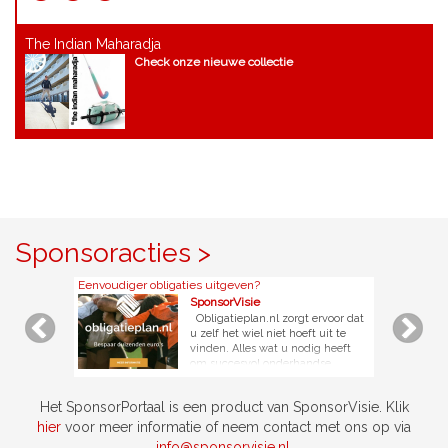
The Indian Maharadja
Check onze nieuwe collectie
Sponsoracties >
Eenvoudiger obligaties uitgeven?
SponsorVisie
Obligatieplan.nl zorgt ervoor dat
u zelf het wiel niet hoeft uit te
vinden. Alles wat u nodig heeft
om succesvol onderhandse
leningen aan te gaan of obligatie
uit te geven krijgt u kant-en-klaar
Het SponsorPortaal is een product van SponsorVisie. Klik
aangeleverd. Denk aan concept
leningvoorwaarden, een
hier
voor meer informatie of neem contact met ons op via
communicatieplan en plan van
info@sponsorvisie.nl
.