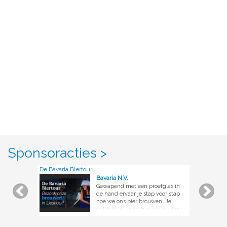
Sponsoracties >
De Bavaria Biertour
Bavaria N.V.
Gewapend met een proefglas in
de hand ervaar je stap voor stap
hoe we ons bier brouwen. Je
ontdekt waarom Bavaria in blinde
smaaktesten keer op keer als beste
uit de bus komt. Neem zelf de