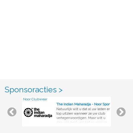
Sponsoracties >
Noor Clubwear
The Indian Maharadja - Noor Sportswear
Natuurlijk wilt u dat al uw leden er
top uitzien wanneer ze uw club
vertegenwoordigen. Maar wilt u
daar ook heel veel tijd en energie
in stoppen om dat geregeld te
krijgen? Als u Noor inschakelt