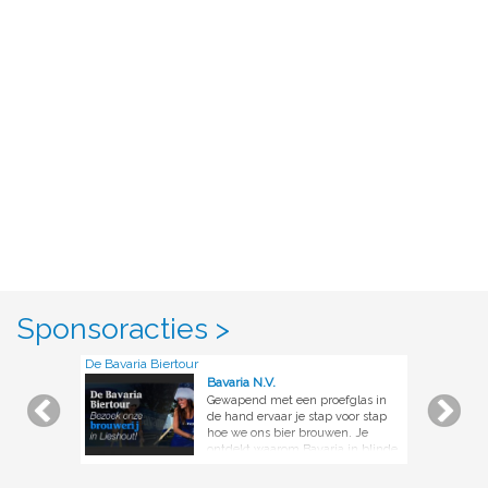
Sponsoracties >
De Bavaria Biertour
Bavaria N.V.
Gewapend met een proefglas in
de hand ervaar je stap voor stap
hoe we ons bier brouwen. Je
ontdekt waarom Bavaria in blinde
smaaktesten keer op keer als beste
uit de bus komt. Neem zelf de